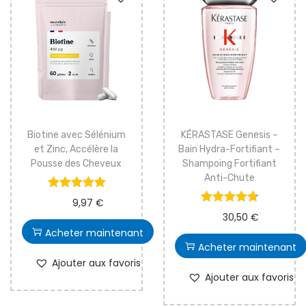
i
e
g
n
a
u
t
i
o
n
Biotine avec Sélénium
KÉRASTASE Genesis –
et Zinc, Accélère la
Bain Hydra-Fortifiant –
Pousse des Cheveux
Shampoing Fortifiant
Anti-Chute
9,97
€
30,50
€
Acheter maintenant
Acheter maintenant
Ajouter aux favoris
Ajouter aux favoris