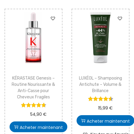
KÉRASTASE Genesis –
LUXÉOL – Shampooing
Routine Nourissante &
Antichute – Volume &
Anti-Casse pour
Brillance
Cheveux Fragiles
15,99
€
54,90
€
Acheter maintenant
Acheter maintenant