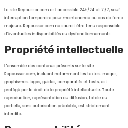
i
e
Le site Repousser.com est accessible 24h/24 et 7j/7, sauf
g
n
interruption temporaire pour maintenance ou cas de force
a
u
majeure. Repousser.com ne saurait être tenu responsable
t
d’éventuelles indisponibilités ou dysfonctionnements.
i
o
Propriété intellectuelle
n
L’ensemble des contenus présents sur le site
Repousser.com, incluant notamment les textes, images,
graphismes, logos, guides, comparatifs et tests, est
protégé par le droit de la propriété intellectuelle. Toute
reproduction, représentation ou diffusion, totale ou
partielle, sans autorisation préalable, est strictement
interdite.