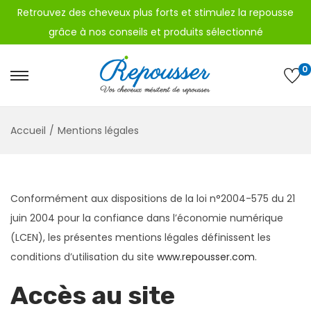
Retrouvez des cheveux plus forts et stimulez la repousse
grâce à nos
conseils
et
produits sélectionné
0
P
P
a
a
s
s
Accueil
/
Mentions légales
s
s
e
e
r
r
Conformément aux dispositions de la loi n°2004-575 du 21
à
a
juin 2004 pour la confiance dans l’économie numérique
l
u
(LCEN), les présentes mentions légales définissent les
a
c
conditions d’utilisation du site
www.repousser.com
.
n
o
a
n
Accès au site
v
t